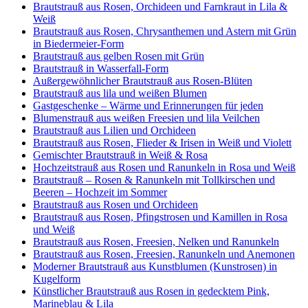
Brautstrauß aus Rosen, Orchideen und Farnkraut in Lila &
Weiß
Brautstrauß aus Rosen, Chrysanthemen und Astern mit Grün
in Biedermeier-Form
Brautstrauß aus gelben Rosen mit Grün
Brautstrauß in Wasserfall-Form
Außergewöhnlicher Brautstrauß aus Rosen-Blüten
Brautstrauß aus lila und weißen Blumen
Gastgeschenke – Wärme und Erinnerungen für jeden
Blumenstrauß aus weißen Freesien und lila Veilchen
Brautstrauß aus Lilien und Orchideen
Brautstrauß aus Rosen, Flieder & Irisen in Weiß und Violett
Gemischter Brautstrauß in Weiß & Rosa
Hochzeitstrauß aus Rosen und Ranunkeln in Rosa und Weiß
Brautstrauß – Rosen & Ranunkeln mit Tollkirschen und
Beeren – Hochzeit im Sommer
Brautstrauß aus Rosen und Orchideen
Brautstrauß aus Rosen, Pfingstrosen und Kamillen in Rosa
und Weiß
Brautstrauß aus Rosen, Freesien, Nelken und Ranunkeln
Brautstrauß aus Rosen, Freesien, Ranunkeln und Anemonen
Moderner Brautstrauß aus Kunstblumen (Kunstrosen) in
Kugelform
Künstlicher Brautstrauß aus Rosen in gedecktem Pink,
Marineblau & Lila