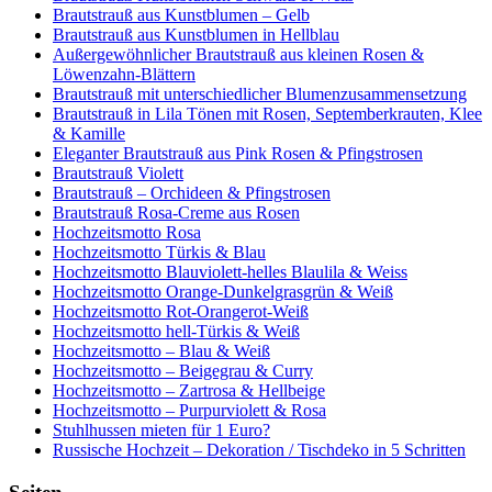
Brautstrauß aus Kunstblumen – Gelb
Brautstrauß aus Kunstblumen in Hellblau
Außergewöhnlicher Brautstrauß aus kleinen Rosen &
Löwenzahn-Blättern
Brautstrauß mit unterschiedlicher Blumenzusammensetzung
Brautstrauß in Lila Tönen mit Rosen, Septemberkrauten, Klee
& Kamille
Eleganter Brautstrauß aus Pink Rosen & Pfingstrosen
Brautstrauß Violett
Brautstrauß – Orchideen & Pfingstrosen
Brautstrauß Rosa-Creme aus Rosen
Hochzeitsmotto Rosa
Hochzeitsmotto Türkis & Blau
Hochzeitsmotto Blauviolett-helles Blaulila & Weiss
Hochzeitsmotto Orange-Dunkelgrasgrün & Weiß
Hochzeitsmotto Rot-Orangerot-Weiß
Hochzeitsmotto hell-Türkis & Weiß
Hochzeitsmotto – Blau & Weiß
Hochzeitsmotto – Beigegrau & Curry
Hochzeitsmotto – Zartrosa & Hellbeige
Hochzeitsmotto – Purpurviolett & Rosa
Stuhlhussen mieten für 1 Euro?
Russische Hochzeit – Dekoration / Tischdeko in 5 Schritten