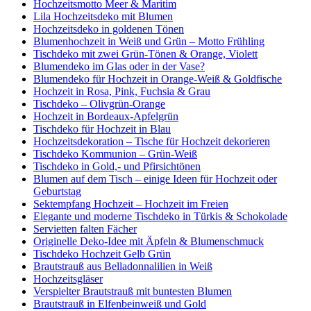
Hochzeitsmotto Meer & Maritim
Lila Hochzeitsdeko mit Blumen
Hochzeitsdeko in goldenen Tönen
Blumenhochzeit in Weiß und Grün – Motto Frühling
Tischdeko mit zwei Grün-Tönen & Orange, Violett
Blumendeko im Glas oder in der Vase?
Blumendeko für Hochzeit in Orange-Weiß & Goldfische
Hochzeit in Rosa, Pink, Fuchsia & Grau
Tischdeko – Olivgrün-Orange
Hochzeit in Bordeaux-Apfelgrün
Tischdeko für Hochzeit in Blau
Hochzeitsdekoration – Tische für Hochzeit dekorieren
Tischdeko Kommunion – Grün-Weiß
Tischdeko in Gold,- und Pfirsichtönen
Blumen auf dem Tisch – einige Ideen für Hochzeit oder
Geburtstag
Sektempfang Hochzeit – Hochzeit im Freien
Elegante und moderne Tischdeko in Türkis & Schokolade
Servietten falten Fächer
Originelle Deko-Idee mit Äpfeln & Blumenschmuck
Tischdeko Hochzeit Gelb Grün
Brautstrauß aus Belladonnalilien in Weiß
Hochzeitsgläser
Verspielter Brautstrauß mit buntesten Blumen
Brautstrauß in Elfenbeinweiß und Gold