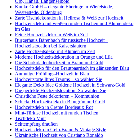
Orb, Hanau, Langenselbold
Kunke GmbH – elegante Eheringe in Wiefelstede,
Westerstede, Oldenburg
Zarte Tischdekoration in Hellrosa & Weiß zur Hochzeit
Hochzeitsdeko mit weißen runden Tischen und Blumendeko
im Glas
Feine Hochzeitsdeko in Weiß im Zelt
Bürgerhaus Bärenbach für russische Hochzeit –
Hochzeitslocation bei Kaiserslautern
Zarte Hochzeitsdeko mit Blumen im Zelt
Moderne Hochzeitsdekoration in Orange und Lila
Die Schokoladenhochzeit in Braun und Gold
Hochzeitsdeko für den Brautpaartisch im glänzenden Blau
Anmutige Frühlings-Hochzeit in Blau
Hochzeitstorte Ihres Traums – so wählen Sie
Elegante Deko Idee Goldene Hochzeit in Schwarz-Gold
Die perfekte Hochzeitslocation: So wählen Sie
Christliche Feste dekorieren – Kommunion
Schicke Hochzeitsdeko in Blaugrün und Gold
Hochzeitsdeko in Creme-Bordeaux-Rot
Mint-Türkise Hochzeit mit runden Tischen
Tischdeko Mint
Sektempfang draußen
Hochzeitsdeko in Gelb-Braun & Vintage Style
Ukrainische Hochzeit von Cristiano Ronaldo