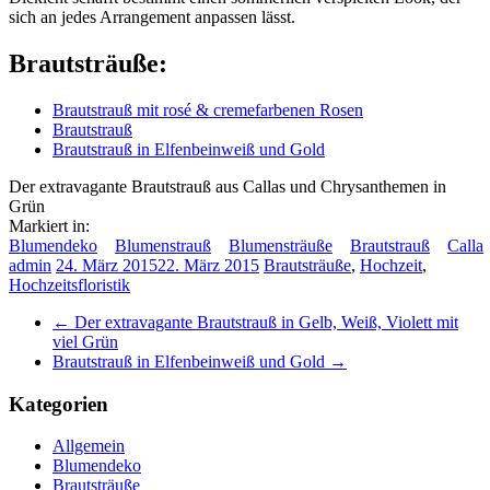
sich an jedes Arrangement anpassen lässt.
Brautsträuße:
Brautstrauß mit rosé & cremefarbenen Rosen
Brautstrauß
Brautstrauß in Elfenbeinweiß und Gold
Der extravagante Brautstrauß aus Callas und Chrysanthemen in
Grün
Markiert in:
Blumendeko
Blumenstrauß
Blumensträuße
Brautstrauß
Calla
admin
24. März 2015
22. März 2015
Brautsträuße
,
Hochzeit
,
Hochzeitsfloristik
←
Der extravagante Brautstrauß in Gelb, Weiß, Violett mit
viel Grün
Brautstrauß in Elfenbeinweiß und Gold
→
Kategorien
Allgemein
Blumendeko
Brautsträuße