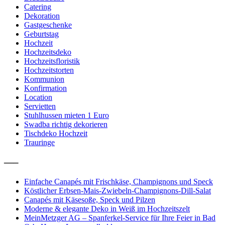
Catering
Dekoration
Gastgeschenke
Geburtstag
Hochzeit
Hochzeitsdeko
Hochzeitsfloristik
Hochzeitstorten
Kommunion
Konfirmation
Location
Servietten
Stuhlhussen mieten 1 Euro
Swadba richtig dekorieren
Tischdeko Hochzeit
Trauringe
—–
Einfache Canapés mit Frischkäse, Champignons und Speck
Köstlicher Erbsen-Mais-Zwiebeln-Champignons-Dill-Salat
Canapés mit Käsesoße, Speck und Pilzen
Moderne & elegante Deko in Weiß im Hochzeitszelt
MeinMetzger AG – Spanferkel-Service für Ihre Feier in Bad