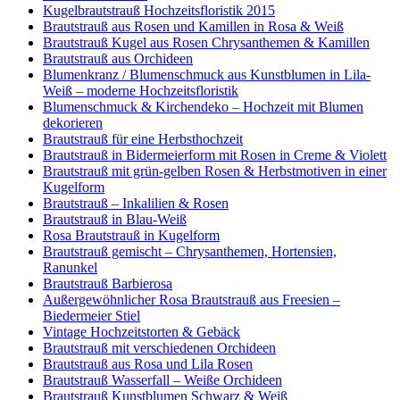
Kugelbrautstrauß Hochzeitsfloristik 2015
Brautstrauß aus Rosen und Kamillen in Rosa & Weiß
Brautstrauß Kugel aus Rosen Chrysanthemen & Kamillen
Brautstrauß aus Orchideen
Blumenkranz / Blumenschmuck aus Kunstblumen in Lila-
Weiß – moderne Hochzeitsfloristik
Blumenschmuck & Kirchendeko – Hochzeit mit Blumen
dekorieren
Brautstrauß für eine Herbsthochzeit
Brautstrauß in Bidermeierform mit Rosen in Creme & Violett
Brautstrauß mit grün-gelben Rosen & Herbstmotiven in einer
Kugelform
Brautstrauß – Inkalilien & Rosen
Brautstrauß in Blau-Weiß
Rosa Brautstrauß in Kugelform
Brautstrauß gemischt – Chrysanthemen, Hortensien,
Ranunkel
Brautstrauß Barbierosa
Außergewöhnlicher Rosa Brautstrauß aus Freesien –
Biedermeier Stiel
Vintage Hochzeitstorten & Gebäck
Brautstrauß mit verschiedenen Orchideen
Brautstrauß aus Rosa und Lila Rosen
Brautstrauß Wasserfall – Weiße Orchideen
Brautstrauß Kunstblumen Schwarz & Weiß