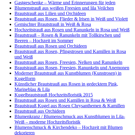
Gastgeschenke – Wärme und Erinnerungen für jeden
Blumenstrauß aus weißen Freesien und lila Veilchen
Brautstrauß aus Lilien und Orchideen
Brautstrauß aus Rosen, Flieder & Irisen in Weiß und Violett
Gemischter Brautstrauß in Weiß & Rosa
Hochzeitstrauß aus Rosen und Ranunkeln in Rosa und Weiß
Brautstrauß – Rosen & Ranunkeln mit Tollkirschen und
Beeren – Hochzeit im Sommer
Brautstrauß aus Rosen und Orchideen
Brautstrauß aus Rosen, Pfingstrosen und Kamillen in Rosa
und Weiß
Brautstrauß aus Rosen, Freesien, Nelken und Ranunkeln
Brautstrauß aus Rosen, Freesien, Ranunkeln und Anemonen
Moderner Brautstrauß aus Kunstblumen (Kunstrosen) in
Kugelform
Künstlicher Brautstrauß aus Rosen in gedecktem Pink,
Marineblau & Lila
Kugelbrautstrauß Hochzeitsfloristik 2015
Brautstrauß aus Rosen und Kamillen in Rosa & Weiß
Brautstrauß Kugel aus Rosen Chrysanthemen & Kamillen
Brautstrauß aus Orchideen
Blumenkranz / Blumenschmuck aus Kunstblumen in Lila-
Weiß – moderne Hochzeitsfloristik
Blumenschmuck & Kirchendeko – Hochzeit mit Blumen
dekorieren