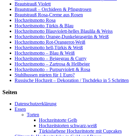
Brautstrauß Violett
Brautstrauß – Orchideen & Pfingstrosen
Brautstrauß Rosa-Creme aus Rosen
Hochzeitsmotto Rosa
Hochzeitsmotto Türkis & Blau
Hochzeitsmotto Blauviolett-helles Blaulila & Weiss
Hochzeitsmotto Orange-Dunkelgrasgrün & Weiß
Hochzeitsmotto Rot-Orangerot-Weiß
Hochzeitsmotto hell-Türkis & Weiß
Hochzeitsmotto – Blau & Weiß
Hochzeitsmotto – Beigegrau & Curry
Hochzeitsmotto – Zartrosa & Hellbeige
Hochzeitsmotto – Purpurviolett & Rosa
Stuhlhussen mieten für 1 Euro?
Russische Hochzeit – Dekoration / Tischdeko in 5 Schritten
Seiten
Datenschutzerklärung
Essen
Torten
Hochzeitstorte Gelb
Hochzeitstorten schwarz-weiß
Türkisfarbene Hochzeitstorte mit Cupcakes