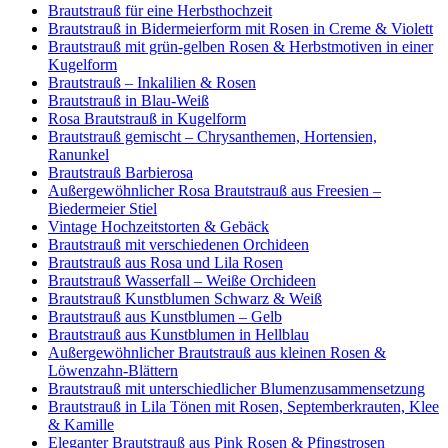
Brautstrauß für eine Herbsthochzeit
Brautstrauß in Bidermeierform mit Rosen in Creme & Violett
Brautstrauß mit grün-gelben Rosen & Herbstmotiven in einer
Kugelform
Brautstrauß – Inkalilien & Rosen
Brautstrauß in Blau-Weiß
Rosa Brautstrauß in Kugelform
Brautstrauß gemischt – Chrysanthemen, Hortensien,
Ranunkel
Brautstrauß Barbierosa
Außergewöhnlicher Rosa Brautstrauß aus Freesien –
Biedermeier Stiel
Vintage Hochzeitstorten & Gebäck
Brautstrauß mit verschiedenen Orchideen
Brautstrauß aus Rosa und Lila Rosen
Brautstrauß Wasserfall – Weiße Orchideen
Brautstrauß Kunstblumen Schwarz & Weiß
Brautstrauß aus Kunstblumen – Gelb
Brautstrauß aus Kunstblumen in Hellblau
Außergewöhnlicher Brautstrauß aus kleinen Rosen &
Löwenzahn-Blättern
Brautstrauß mit unterschiedlicher Blumenzusammensetzung
Brautstrauß in Lila Tönen mit Rosen, Septemberkrauten, Klee
& Kamille
Eleganter Brautstrauß aus Pink Rosen & Pfingstrosen