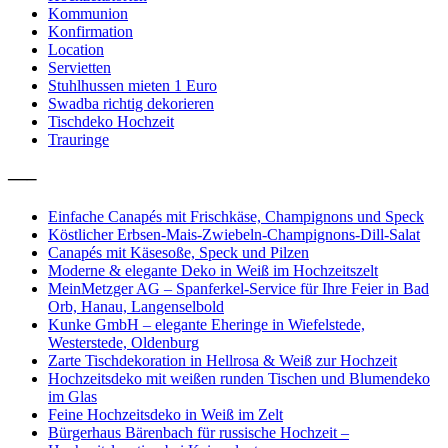
Kommunion
Konfirmation
Location
Servietten
Stuhlhussen mieten 1 Euro
Swadba richtig dekorieren
Tischdeko Hochzeit
Trauringe
—–
Einfache Canapés mit Frischkäse, Champignons und Speck
Köstlicher Erbsen-Mais-Zwiebeln-Champignons-Dill-Salat
Canapés mit Käsesoße, Speck und Pilzen
Moderne & elegante Deko in Weiß im Hochzeitszelt
MeinMetzger AG – Spanferkel-Service für Ihre Feier in Bad
Orb, Hanau, Langenselbold
Kunke GmbH – elegante Eheringe in Wiefelstede,
Westerstede, Oldenburg
Zarte Tischdekoration in Hellrosa & Weiß zur Hochzeit
Hochzeitsdeko mit weißen runden Tischen und Blumendeko
im Glas
Feine Hochzeitsdeko in Weiß im Zelt
Bürgerhaus Bärenbach für russische Hochzeit –