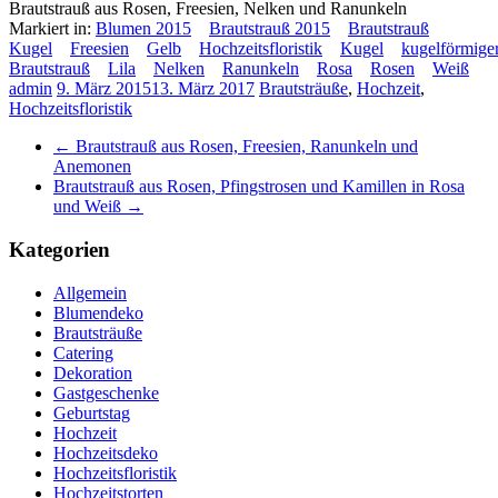
Brautstrauß aus Rosen, Freesien, Nelken und Ranunkeln
Markiert in:
Blumen 2015
Brautstrauß 2015
Brautstrauß
Kugel
Freesien
Gelb
Hochzeitsfloristik
Kugel
kugelförmige
Brautstrauß
Lila
Nelken
Ranunkeln
Rosa
Rosen
Weiß
admin
9. März 2015
13. März 2017
Brautsträuße
,
Hochzeit
,
Hochzeitsfloristik
←
Brautstrauß aus Rosen, Freesien, Ranunkeln und
Anemonen
Brautstrauß aus Rosen, Pfingstrosen und Kamillen in Rosa
und Weiß
→
Kategorien
Allgemein
Blumendeko
Brautsträuße
Catering
Dekoration
Gastgeschenke
Geburtstag
Hochzeit
Hochzeitsdeko
Hochzeitsfloristik
Hochzeitstorten