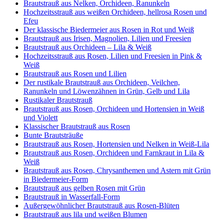
Brautstrauß aus Nelken, Orchideen, Ranunkeln
Hochzeitsstrauß aus weißen Orchideen, hellrosa Rosen und
Efeu
Der klassische Biedermeier aus Rosen in Rot und Weiß
Brautstrauß aus Irisen, Magnolien, Lilien und Freesien
Brautstrauß aus Orchideen – Lila & Weiß
Hochzeitsstrauß aus Rosen, Lilien und Freesien in Pink &
Weiß
Brautstrauß aus Rosen und Lilien
Der rustikale Brautstrauß aus Orchideen, Veilchen,
Ranunkeln und Löwenzähnen in Grün, Gelb und Lila
Rustikaler Brautstrauß
Brautstrauß aus Rosen, Orchideen und Hortensien in Weiß
und Violett
Klassischer Brautstrauß aus Rosen
Bunte Brautsträuße
Brautstrauß aus Rosen, Hortensien und Nelken in Weiß-Lila
Brautstrauß aus Rosen, Orchideen und Farnkraut in Lila &
Weiß
Brautstrauß aus Rosen, Chrysanthemen und Astern mit Grün
in Biedermeier-Form
Brautstrauß aus gelben Rosen mit Grün
Brautstrauß in Wasserfall-Form
Außergewöhnlicher Brautstrauß aus Rosen-Blüten
Brautstrauß aus lila und weißen Blumen