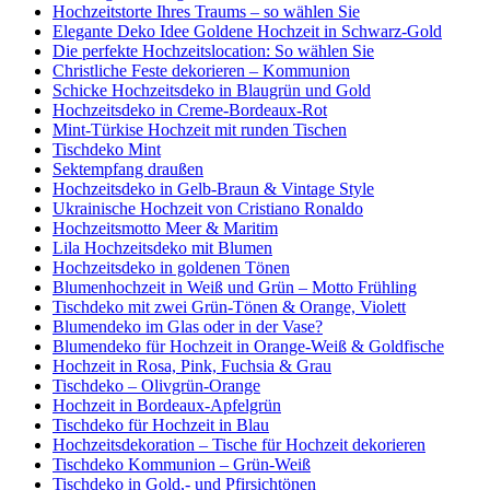
Hochzeitstorte Ihres Traums – so wählen Sie
Elegante Deko Idee Goldene Hochzeit in Schwarz-Gold
Die perfekte Hochzeitslocation: So wählen Sie
Christliche Feste dekorieren – Kommunion
Schicke Hochzeitsdeko in Blaugrün und Gold
Hochzeitsdeko in Creme-Bordeaux-Rot
Mint-Türkise Hochzeit mit runden Tischen
Tischdeko Mint
Sektempfang draußen
Hochzeitsdeko in Gelb-Braun & Vintage Style
Ukrainische Hochzeit von Cristiano Ronaldo
Hochzeitsmotto Meer & Maritim
Lila Hochzeitsdeko mit Blumen
Hochzeitsdeko in goldenen Tönen
Blumenhochzeit in Weiß und Grün – Motto Frühling
Tischdeko mit zwei Grün-Tönen & Orange, Violett
Blumendeko im Glas oder in der Vase?
Blumendeko für Hochzeit in Orange-Weiß & Goldfische
Hochzeit in Rosa, Pink, Fuchsia & Grau
Tischdeko – Olivgrün-Orange
Hochzeit in Bordeaux-Apfelgrün
Tischdeko für Hochzeit in Blau
Hochzeitsdekoration – Tische für Hochzeit dekorieren
Tischdeko Kommunion – Grün-Weiß
Tischdeko in Gold,- und Pfirsichtönen