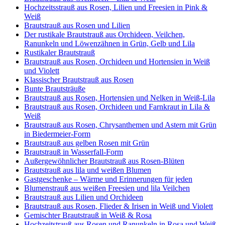
Hochzeitsstrauß aus Rosen, Lilien und Freesien in Pink &
Weiß
Brautstrauß aus Rosen und Lilien
Der rustikale Brautstrauß aus Orchideen, Veilchen,
Ranunkeln und Löwenzähnen in Grün, Gelb und Lila
Rustikaler Brautstrauß
Brautstrauß aus Rosen, Orchideen und Hortensien in Weiß
und Violett
Klassischer Brautstrauß aus Rosen
Bunte Brautsträuße
Brautstrauß aus Rosen, Hortensien und Nelken in Weiß-Lila
Brautstrauß aus Rosen, Orchideen und Farnkraut in Lila &
Weiß
Brautstrauß aus Rosen, Chrysanthemen und Astern mit Grün
in Biedermeier-Form
Brautstrauß aus gelben Rosen mit Grün
Brautstrauß in Wasserfall-Form
Außergewöhnlicher Brautstrauß aus Rosen-Blüten
Brautstrauß aus lila und weißen Blumen
Gastgeschenke – Wärme und Erinnerungen für jeden
Blumenstrauß aus weißen Freesien und lila Veilchen
Brautstrauß aus Lilien und Orchideen
Brautstrauß aus Rosen, Flieder & Irisen in Weiß und Violett
Gemischter Brautstrauß in Weiß & Rosa
Hochzeitstrauß aus Rosen und Ranunkeln in Rosa und Weiß