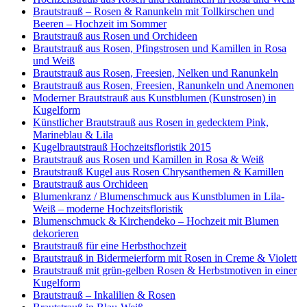
Brautstrauß – Rosen & Ranunkeln mit Tollkirschen und
Beeren – Hochzeit im Sommer
Brautstrauß aus Rosen und Orchideen
Brautstrauß aus Rosen, Pfingstrosen und Kamillen in Rosa
und Weiß
Brautstrauß aus Rosen, Freesien, Nelken und Ranunkeln
Brautstrauß aus Rosen, Freesien, Ranunkeln und Anemonen
Moderner Brautstrauß aus Kunstblumen (Kunstrosen) in
Kugelform
Künstlicher Brautstrauß aus Rosen in gedecktem Pink,
Marineblau & Lila
Kugelbrautstrauß Hochzeitsfloristik 2015
Brautstrauß aus Rosen und Kamillen in Rosa & Weiß
Brautstrauß Kugel aus Rosen Chrysanthemen & Kamillen
Brautstrauß aus Orchideen
Blumenkranz / Blumenschmuck aus Kunstblumen in Lila-
Weiß – moderne Hochzeitsfloristik
Blumenschmuck & Kirchendeko – Hochzeit mit Blumen
dekorieren
Brautstrauß für eine Herbsthochzeit
Brautstrauß in Bidermeierform mit Rosen in Creme & Violett
Brautstrauß mit grün-gelben Rosen & Herbstmotiven in einer
Kugelform
Brautstrauß – Inkalilien & Rosen