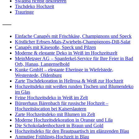
Swadba richtig dekorieren
Tischdeko Hochzeit
Trauringe
—–
Einfache Canapés mit Frischkäse, Champignons und Speck
Köstlicher Erbsen-Mais-Zwiebeln-Champignons-Dill-Salat
Canapés mit Käsesoße, Speck und Pilzen
Moderne & elegante Deko in Weiß im Hochzeitszelt
MeinMetzger AG – Spanferkel-Service für Ihre Feier in Bad
Orb, Hanau, Langenselbold
Kunke GmbH – elegante Eheringe in Wiefelstede,
Westerstede, Oldenburg
Zarte Tischdekoration in Hellrosa & Weiß zur Hochzeit
Hochzeitsdeko mit weißen runden Tischen und Blumendeko
im Glas
Feine Hochzeitsdeko in Weiß im Zelt
Bürgerhaus Bärenbach für russische Hochzeit –
Hochzeitslocation bei Kaiserslautern
Zarte Hochzeitsdeko mit Blumen im Zelt
Moderne Hochzeitsdekoration in Orange und Lila
Die Schokoladenhochzeit in Braun und Gold
Hochzeitsdeko für den Brautpaartisch im glänzenden Blau
Anmutige Frühlings-Hochzeit in Blau