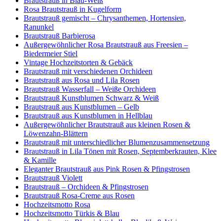
Brautstrauß in Blau-Weiß
Rosa Brautstrauß in Kugelform
Brautstrauß gemischt – Chrysanthemen, Hortensien,
Ranunkel
Brautstrauß Barbierosa
Außergewöhnlicher Rosa Brautstrauß aus Freesien –
Biedermeier Stiel
Vintage Hochzeitstorten & Gebäck
Brautstrauß mit verschiedenen Orchideen
Brautstrauß aus Rosa und Lila Rosen
Brautstrauß Wasserfall – Weiße Orchideen
Brautstrauß Kunstblumen Schwarz & Weiß
Brautstrauß aus Kunstblumen – Gelb
Brautstrauß aus Kunstblumen in Hellblau
Außergewöhnlicher Brautstrauß aus kleinen Rosen &
Löwenzahn-Blättern
Brautstrauß mit unterschiedlicher Blumenzusammensetzung
Brautstrauß in Lila Tönen mit Rosen, Septemberkrauten, Klee
& Kamille
Eleganter Brautstrauß aus Pink Rosen & Pfingstrosen
Brautstrauß Violett
Brautstrauß – Orchideen & Pfingstrosen
Brautstrauß Rosa-Creme aus Rosen
Hochzeitsmotto Rosa
Hochzeitsmotto Türkis & Blau