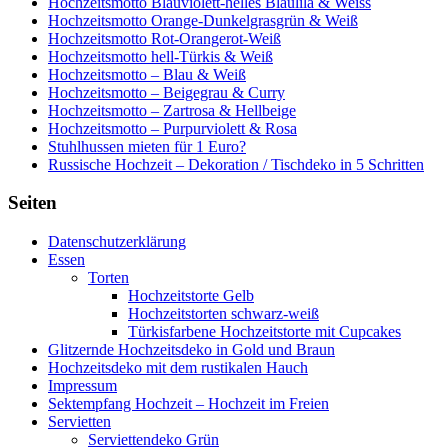
Hochzeitsmotto Blauviolett-helles Blaulila & Weiss
Hochzeitsmotto Orange-Dunkelgrasgrün & Weiß
Hochzeitsmotto Rot-Orangerot-Weiß
Hochzeitsmotto hell-Türkis & Weiß
Hochzeitsmotto – Blau & Weiß
Hochzeitsmotto – Beigegrau & Curry
Hochzeitsmotto – Zartrosa & Hellbeige
Hochzeitsmotto – Purpurviolett & Rosa
Stuhlhussen mieten für 1 Euro?
Russische Hochzeit – Dekoration / Tischdeko in 5 Schritten
Seiten
Datenschutzerklärung
Essen
Torten
Hochzeitstorte Gelb
Hochzeitstorten schwarz-weiß
Türkisfarbene Hochzeitstorte mit Cupcakes
Glitzernde Hochzeitsdeko in Gold und Braun
Hochzeitsdeko mit dem rustikalen Hauch
Impressum
Sektempfang Hochzeit – Hochzeit im Freien
Servietten
Serviettendeko Grün