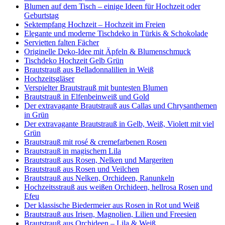
Blumen auf dem Tisch – einige Ideen für Hochzeit oder
Geburtstag
Sektempfang Hochzeit – Hochzeit im Freien
Elegante und moderne Tischdeko in Türkis & Schokolade
Servietten falten Fächer
Originelle Deko-Idee mit Äpfeln & Blumenschmuck
Tischdeko Hochzeit Gelb Grün
Brautstrauß aus Belladonnalilien in Weiß
Hochzeitsgläser
Verspielter Brautstrauß mit buntesten Blumen
Brautstrauß in Elfenbeinweiß und Gold
Der extravagante Brautstrauß aus Callas und Chrysanthemen
in Grün
Der extravagante Brautstrauß in Gelb, Weiß, Violett mit viel
Grün
Brautstrauß mit rosé & cremefarbenen Rosen
Brautstrauß in magischem Lila
Brautstrauß aus Rosen, Nelken und Margeriten
Brautstrauß aus Rosen und Veilchen
Brautstrauß aus Nelken, Orchideen, Ranunkeln
Hochzeitsstrauß aus weißen Orchideen, hellrosa Rosen und
Efeu
Der klassische Biedermeier aus Rosen in Rot und Weiß
Brautstrauß aus Irisen, Magnolien, Lilien und Freesien
Brautstrauß aus Orchideen – Lila & Weiß