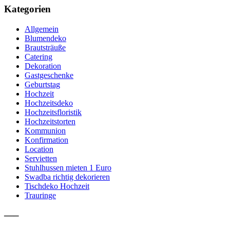
Kategorien
Allgemein
Blumendeko
Brautsträuße
Catering
Dekoration
Gastgeschenke
Geburtstag
Hochzeit
Hochzeitsdeko
Hochzeitsfloristik
Hochzeitstorten
Kommunion
Konfirmation
Location
Servietten
Stuhlhussen mieten 1 Euro
Swadba richtig dekorieren
Tischdeko Hochzeit
Trauringe
—–