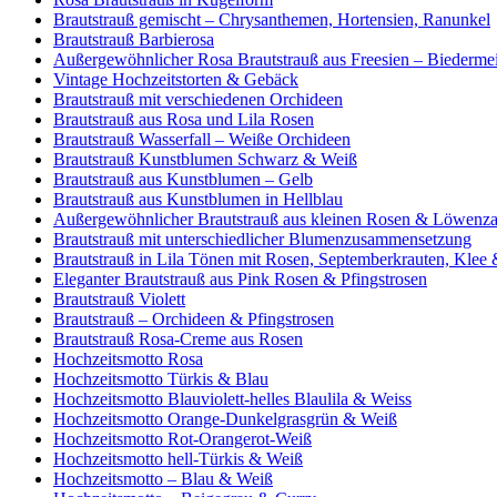
Brautstrauß gemischt – Chrysanthemen, Hortensien, Ranunkel
Brautstrauß Barbierosa
Außergewöhnlicher Rosa Brautstrauß aus Freesien – Biedermeie
Vintage Hochzeitstorten & Gebäck
Brautstrauß mit verschiedenen Orchideen
Brautstrauß aus Rosa und Lila Rosen
Brautstrauß Wasserfall – Weiße Orchideen
Brautstrauß Kunstblumen Schwarz & Weiß
Brautstrauß aus Kunstblumen – Gelb
Brautstrauß aus Kunstblumen in Hellblau
Außergewöhnlicher Brautstrauß aus kleinen Rosen & Löwenza
Brautstrauß mit unterschiedlicher Blumenzusammensetzung
Brautstrauß in Lila Tönen mit Rosen, Septemberkrauten, Klee
Eleganter Brautstrauß aus Pink Rosen & Pfingstrosen
Brautstrauß Violett
Brautstrauß – Orchideen & Pfingstrosen
Brautstrauß Rosa-Creme aus Rosen
Hochzeitsmotto Rosa
Hochzeitsmotto Türkis & Blau
Hochzeitsmotto Blauviolett-helles Blaulila & Weiss
Hochzeitsmotto Orange-Dunkelgrasgrün & Weiß
Hochzeitsmotto Rot-Orangerot-Weiß
Hochzeitsmotto hell-Türkis & Weiß
Hochzeitsmotto – Blau & Weiß