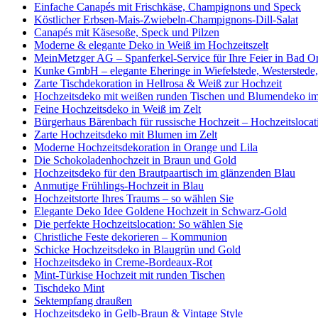
Einfache Canapés mit Frischkäse, Champignons und Speck
Köstlicher Erbsen-Mais-Zwiebeln-Champignons-Dill-Salat
Canapés mit Käsesoße, Speck und Pilzen
Moderne & elegante Deko in Weiß im Hochzeitszelt
MeinMetzger AG – Spanferkel-Service für Ihre Feier in Bad O
Kunke GmbH – elegante Eheringe in Wiefelstede, Westerstede
Zarte Tischdekoration in Hellrosa & Weiß zur Hochzeit
Hochzeitsdeko mit weißen runden Tischen und Blumendeko im
Feine Hochzeitsdeko in Weiß im Zelt
Bürgerhaus Bärenbach für russische Hochzeit – Hochzeitslocati
Zarte Hochzeitsdeko mit Blumen im Zelt
Moderne Hochzeitsdekoration in Orange und Lila
Die Schokoladenhochzeit in Braun und Gold
Hochzeitsdeko für den Brautpaartisch im glänzenden Blau
Anmutige Frühlings-Hochzeit in Blau
Hochzeitstorte Ihres Traums – so wählen Sie
Elegante Deko Idee Goldene Hochzeit in Schwarz-Gold
Die perfekte Hochzeitslocation: So wählen Sie
Christliche Feste dekorieren – Kommunion
Schicke Hochzeitsdeko in Blaugrün und Gold
Hochzeitsdeko in Creme-Bordeaux-Rot
Mint-Türkise Hochzeit mit runden Tischen
Tischdeko Mint
Sektempfang draußen
Hochzeitsdeko in Gelb-Braun & Vintage Style