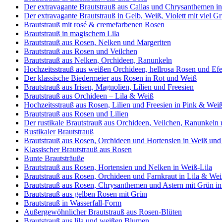
Der extravagante Brautstrauß aus Callas und Chrysanthemen i
Der extravagante Brautstrauß in Gelb, Weiß, Violett mit viel G
Brautstrauß mit rosé & cremefarbenen Rosen
Brautstrauß in magischem Lila
Brautstrauß aus Rosen, Nelken und Margeriten
Brautstrauß aus Rosen und Veilchen
Brautstrauß aus Nelken, Orchideen, Ranunkeln
Hochzeitsstrauß aus weißen Orchideen, hellrosa Rosen und Ef
Der klassische Biedermeier aus Rosen in Rot und Weiß
Brautstrauß aus Irisen, Magnolien, Lilien und Freesien
Brautstrauß aus Orchideen – Lila & Weiß
Hochzeitsstrauß aus Rosen, Lilien und Freesien in Pink & Wei
Brautstrauß aus Rosen und Lilien
Der rustikale Brautstrauß aus Orchideen, Veilchen, Ranunkel
Rustikaler Brautstrauß
Brautstrauß aus Rosen, Orchideen und Hortensien in Weiß und 
Klassischer Brautstrauß aus Rosen
Bunte Brautsträuße
Brautstrauß aus Rosen, Hortensien und Nelken in Weiß-Lila
Brautstrauß aus Rosen, Orchideen und Farnkraut in Lila & We
Brautstrauß aus Rosen, Chrysanthemen und Astern mit Grün i
Brautstrauß aus gelben Rosen mit Grün
Brautstrauß in Wasserfall-Form
Außergewöhnlicher Brautstrauß aus Rosen-Blüten
Brautstrauß aus lila und weißen Blumen