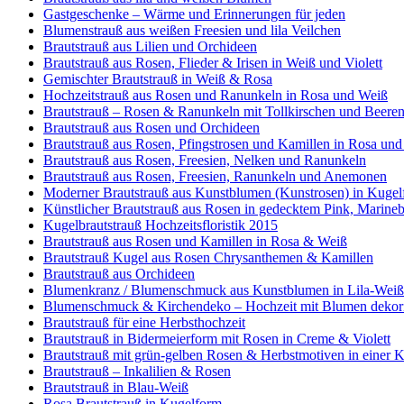
Gastgeschenke – Wärme und Erinnerungen für jeden
Blumenstrauß aus weißen Freesien und lila Veilchen
Brautstrauß aus Lilien und Orchideen
Brautstrauß aus Rosen, Flieder & Irisen in Weiß und Violett
Gemischter Brautstrauß in Weiß & Rosa
Hochzeitstrauß aus Rosen und Ranunkeln in Rosa und Weiß
Brautstrauß – Rosen & Ranunkeln mit Tollkirschen und Beere
Brautstrauß aus Rosen und Orchideen
Brautstrauß aus Rosen, Pfingstrosen und Kamillen in Rosa un
Brautstrauß aus Rosen, Freesien, Nelken und Ranunkeln
Brautstrauß aus Rosen, Freesien, Ranunkeln und Anemonen
Moderner Brautstrauß aus Kunstblumen (Kunstrosen) in Kuge
Künstlicher Brautstrauß aus Rosen in gedecktem Pink, Marineb
Kugelbrautstrauß Hochzeitsfloristik 2015
Brautstrauß aus Rosen und Kamillen in Rosa & Weiß
Brautstrauß Kugel aus Rosen Chrysanthemen & Kamillen
Brautstrauß aus Orchideen
Blumenkranz / Blumenschmuck aus Kunstblumen in Lila-Weiß –
Blumenschmuck & Kirchendeko – Hochzeit mit Blumen dekor
Brautstrauß für eine Herbsthochzeit
Brautstrauß in Bidermeierform mit Rosen in Creme & Violett
Brautstrauß mit grün-gelben Rosen & Herbstmotiven in einer 
Brautstrauß – Inkalilien & Rosen
Brautstrauß in Blau-Weiß
Rosa Brautstrauß in Kugelform