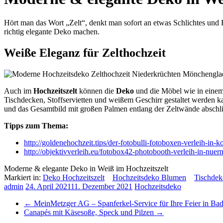
Hört man das Wort „Zelt“, denkt man sofort an etwas Schlichtes und 
richtig elegante Deko machen.
Weiße Eleganz für Zelthochzeit
Auch im
Hochzeitszelt
​ können die
Deko
und die Möbel wie in einem
Tischdecken, Stoffservietten und weißem Geschirr gestaltet werden 
und das Gesamtbild mit großen Palmen entlang der Zeltwände abschli
Tipps zum Thema:
http://goldenehochzeit.tips/der-fotobulli-fotoboxen-verleih-in-
http://objektivverleih.eu/fotobox42-photobooth-verleih-in-nuern
Moderne & elegante Deko in Weiß im Hochzeitszelt
Markiert in:
Deko Hochzeitszelt
Hochzeitsdeko Blumen
Tischde
admin
24. April 2021
11. Dezember 2021
Hochzeitsdeko
←
MeinMetzger AG – Spanferkel-Service für Ihre Feier in Ba
Canapés mit Käsesoße, Speck und Pilzen
→