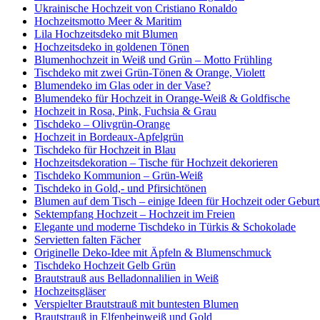
Ukrainische Hochzeit von Cristiano Ronaldo
Hochzeitsmotto Meer & Maritim
Lila Hochzeitsdeko mit Blumen
Hochzeitsdeko in goldenen Tönen
Blumenhochzeit in Weiß und Grün – Motto Frühling
Tischdeko mit zwei Grün-Tönen & Orange, Violett
Blumendeko im Glas oder in der Vase?
Blumendeko für Hochzeit in Orange-Weiß & Goldfische
Hochzeit in Rosa, Pink, Fuchsia & Grau
Tischdeko – Olivgrün-Orange
Hochzeit in Bordeaux-Apfelgrün
Tischdeko für Hochzeit in Blau
Hochzeitsdekoration – Tische für Hochzeit dekorieren
Tischdeko Kommunion – Grün-Weiß
Tischdeko in Gold,- und Pfirsichtönen
Blumen auf dem Tisch – einige Ideen für Hochzeit oder Geburt
Sektempfang Hochzeit – Hochzeit im Freien
Elegante und moderne Tischdeko in Türkis & Schokolade
Servietten falten Fächer
Originelle Deko-Idee mit Äpfeln & Blumenschmuck
Tischdeko Hochzeit Gelb Grün
Brautstrauß aus Belladonnalilien in Weiß
Hochzeitsgläser
Verspielter Brautstrauß mit buntesten Blumen
Brautstrauß in Elfenbeinweiß und Gold