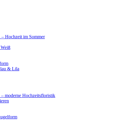
n – Hochzeit im Sommer
d Weiß
lform
lau & Lila
 moderne Hochzeitsfloristik
ieren
Kugelform