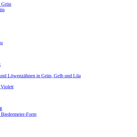
n Grün
rün
eu
ß
n und Löwenzähnen in Grün, Gelb und Lila
Violett
iß
n Biedermeier-Form