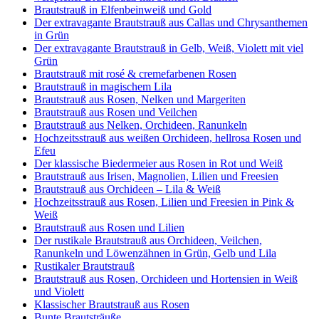
Brautstrauß in Elfenbeinweiß und Gold
Der extravagante Brautstrauß aus Callas und Chrysanthemen
in Grün
Der extravagante Brautstrauß in Gelb, Weiß, Violett mit viel
Grün
Brautstrauß mit rosé & cremefarbenen Rosen
Brautstrauß in magischem Lila
Brautstrauß aus Rosen, Nelken und Margeriten
Brautstrauß aus Rosen und Veilchen
Brautstrauß aus Nelken, Orchideen, Ranunkeln
Hochzeitsstrauß aus weißen Orchideen, hellrosa Rosen und
Efeu
Der klassische Biedermeier aus Rosen in Rot und Weiß
Brautstrauß aus Irisen, Magnolien, Lilien und Freesien
Brautstrauß aus Orchideen – Lila & Weiß
Hochzeitsstrauß aus Rosen, Lilien und Freesien in Pink &
Weiß
Brautstrauß aus Rosen und Lilien
Der rustikale Brautstrauß aus Orchideen, Veilchen,
Ranunkeln und Löwenzähnen in Grün, Gelb und Lila
Rustikaler Brautstrauß
Brautstrauß aus Rosen, Orchideen und Hortensien in Weiß
und Violett
Klassischer Brautstrauß aus Rosen
Bunte Brautsträuße