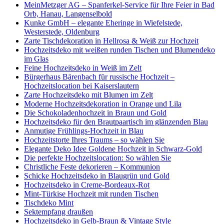
MeinMetzger AG – Spanferkel-Service für Ihre Feier in Bad
Orb, Hanau, Langenselbold
Kunke GmbH – elegante Eheringe in Wiefelstede,
Westerstede, Oldenburg
Zarte Tischdekoration in Hellrosa & Weiß zur Hochzeit
Hochzeitsdeko mit weißen runden Tischen und Blumendeko
im Glas
Feine Hochzeitsdeko in Weiß im Zelt
Bürgerhaus Bärenbach für russische Hochzeit –
Hochzeitslocation bei Kaiserslautern
Zarte Hochzeitsdeko mit Blumen im Zelt
Moderne Hochzeitsdekoration in Orange und Lila
Die Schokoladenhochzeit in Braun und Gold
Hochzeitsdeko für den Brautpaartisch im glänzenden Blau
Anmutige Frühlings-Hochzeit in Blau
Hochzeitstorte Ihres Traums – so wählen Sie
Elegante Deko Idee Goldene Hochzeit in Schwarz-Gold
Die perfekte Hochzeitslocation: So wählen Sie
Christliche Feste dekorieren – Kommunion
Schicke Hochzeitsdeko in Blaugrün und Gold
Hochzeitsdeko in Creme-Bordeaux-Rot
Mint-Türkise Hochzeit mit runden Tischen
Tischdeko Mint
Sektempfang draußen
Hochzeitsdeko in Gelb-Braun & Vintage Style