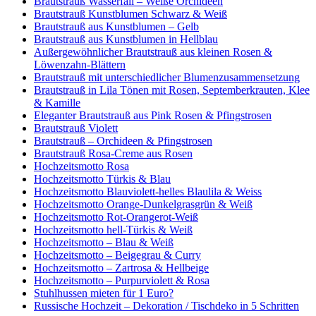
Brautstrauß Wasserfall – Weiße Orchideen
Brautstrauß Kunstblumen Schwarz & Weiß
Brautstrauß aus Kunstblumen – Gelb
Brautstrauß aus Kunstblumen in Hellblau
Außergewöhnlicher Brautstrauß aus kleinen Rosen &
Löwenzahn-Blättern
Brautstrauß mit unterschiedlicher Blumenzusammensetzung
Brautstrauß in Lila Tönen mit Rosen, Septemberkrauten, Klee
& Kamille
Eleganter Brautstrauß aus Pink Rosen & Pfingstrosen
Brautstrauß Violett
Brautstrauß – Orchideen & Pfingstrosen
Brautstrauß Rosa-Creme aus Rosen
Hochzeitsmotto Rosa
Hochzeitsmotto Türkis & Blau
Hochzeitsmotto Blauviolett-helles Blaulila & Weiss
Hochzeitsmotto Orange-Dunkelgrasgrün & Weiß
Hochzeitsmotto Rot-Orangerot-Weiß
Hochzeitsmotto hell-Türkis & Weiß
Hochzeitsmotto – Blau & Weiß
Hochzeitsmotto – Beigegrau & Curry
Hochzeitsmotto – Zartrosa & Hellbeige
Hochzeitsmotto – Purpurviolett & Rosa
Stuhlhussen mieten für 1 Euro?
Russische Hochzeit – Dekoration / Tischdeko in 5 Schritten