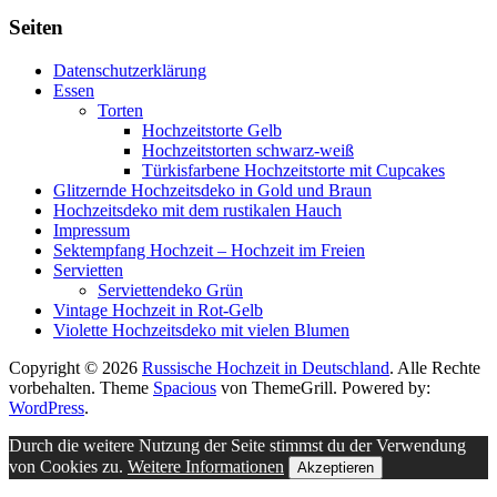
Seiten
Datenschutzerklärung
Essen
Torten
Hochzeitstorte Gelb
Hochzeitstorten schwarz-weiß
Türkisfarbene Hochzeitstorte mit Cupcakes
Glitzernde Hochzeitsdeko in Gold und Braun
Hochzeitsdeko mit dem rustikalen Hauch
Impressum
Sektempfang Hochzeit – Hochzeit im Freien
Servietten
Serviettendeko Grün
Vintage Hochzeit in Rot-Gelb
Violette Hochzeitsdeko mit vielen Blumen
Copyright © 2026
Russische Hochzeit in Deutschland
. Alle Rechte
vorbehalten. Theme
Spacious
von ThemeGrill. Powered by:
WordPress
.
Durch die weitere Nutzung der Seite stimmst du der Verwendung
von Cookies zu.
Weitere Informationen
Akzeptieren