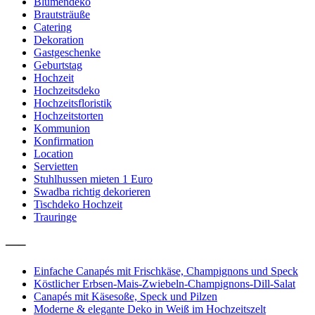
Blumendeko
Brautsträuße
Catering
Dekoration
Gastgeschenke
Geburtstag
Hochzeit
Hochzeitsdeko
Hochzeitsfloristik
Hochzeitstorten
Kommunion
Konfirmation
Location
Servietten
Stuhlhussen mieten 1 Euro
Swadba richtig dekorieren
Tischdeko Hochzeit
Trauringe
—–
Einfache Canapés mit Frischkäse, Champignons und Speck
Köstlicher Erbsen-Mais-Zwiebeln-Champignons-Dill-Salat
Canapés mit Käsesoße, Speck und Pilzen
Moderne & elegante Deko in Weiß im Hochzeitszelt