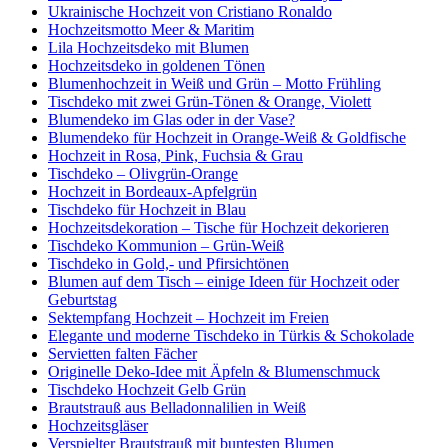
Ukrainische Hochzeit von Cristiano Ronaldo
Hochzeitsmotto Meer & Maritim
Lila Hochzeitsdeko mit Blumen
Hochzeitsdeko in goldenen Tönen
Blumenhochzeit in Weiß und Grün – Motto Frühling
Tischdeko mit zwei Grün-Tönen & Orange, Violett
Blumendeko im Glas oder in der Vase?
Blumendeko für Hochzeit in Orange-Weiß & Goldfische
Hochzeit in Rosa, Pink, Fuchsia & Grau
Tischdeko – Olivgrün-Orange
Hochzeit in Bordeaux-Apfelgrün
Tischdeko für Hochzeit in Blau
Hochzeitsdekoration – Tische für Hochzeit dekorieren
Tischdeko Kommunion – Grün-Weiß
Tischdeko in Gold,- und Pfirsichtönen
Blumen auf dem Tisch – einige Ideen für Hochzeit oder
Geburtstag
Sektempfang Hochzeit – Hochzeit im Freien
Elegante und moderne Tischdeko in Türkis & Schokolade
Servietten falten Fächer
Originelle Deko-Idee mit Äpfeln & Blumenschmuck
Tischdeko Hochzeit Gelb Grün
Brautstrauß aus Belladonnalilien in Weiß
Hochzeitsgläser
Verspielter Brautstrauß mit buntesten Blumen