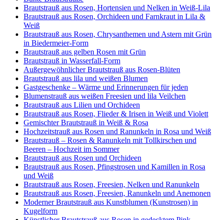
Brautstrauß aus Rosen, Hortensien und Nelken in Weiß-Lila
Brautstrauß aus Rosen, Orchideen und Farnkraut in Lila &
Weiß
Brautstrauß aus Rosen, Chrysanthemen und Astern mit Grün
in Biedermeier-Form
Brautstrauß aus gelben Rosen mit Grün
Brautstrauß in Wasserfall-Form
Außergewöhnlicher Brautstrauß aus Rosen-Blüten
Brautstrauß aus lila und weißen Blumen
Gastgeschenke – Wärme und Erinnerungen für jeden
Blumenstrauß aus weißen Freesien und lila Veilchen
Brautstrauß aus Lilien und Orchideen
Brautstrauß aus Rosen, Flieder & Irisen in Weiß und Violett
Gemischter Brautstrauß in Weiß & Rosa
Hochzeitstrauß aus Rosen und Ranunkeln in Rosa und Weiß
Brautstrauß – Rosen & Ranunkeln mit Tollkirschen und
Beeren – Hochzeit im Sommer
Brautstrauß aus Rosen und Orchideen
Brautstrauß aus Rosen, Pfingstrosen und Kamillen in Rosa
und Weiß
Brautstrauß aus Rosen, Freesien, Nelken und Ranunkeln
Brautstrauß aus Rosen, Freesien, Ranunkeln und Anemonen
Moderner Brautstrauß aus Kunstblumen (Kunstrosen) in
Kugelform
Künstlicher Brautstrauß aus Rosen in gedecktem Pink,