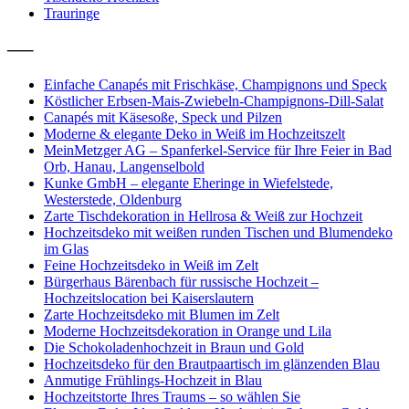
Trauringe
—–
Einfache Canapés mit Frischkäse, Champignons und Speck
Köstlicher Erbsen-Mais-Zwiebeln-Champignons-Dill-Salat
Canapés mit Käsesoße, Speck und Pilzen
Moderne & elegante Deko in Weiß im Hochzeitszelt
MeinMetzger AG – Spanferkel-Service für Ihre Feier in Bad
Orb, Hanau, Langenselbold
Kunke GmbH – elegante Eheringe in Wiefelstede,
Westerstede, Oldenburg
Zarte Tischdekoration in Hellrosa & Weiß zur Hochzeit
Hochzeitsdeko mit weißen runden Tischen und Blumendeko
im Glas
Feine Hochzeitsdeko in Weiß im Zelt
Bürgerhaus Bärenbach für russische Hochzeit –
Hochzeitslocation bei Kaiserslautern
Zarte Hochzeitsdeko mit Blumen im Zelt
Moderne Hochzeitsdekoration in Orange und Lila
Die Schokoladenhochzeit in Braun und Gold
Hochzeitsdeko für den Brautpaartisch im glänzenden Blau
Anmutige Frühlings-Hochzeit in Blau
Hochzeitstorte Ihres Traums – so wählen Sie