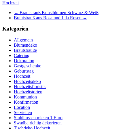
Hochzeit
←
Brautstrauß Kunstblumen Schwarz & Weiß
Brautstrauß aus Rosa und Lila Rosen
→
Kategorien
Allgemein
Blumendeko
Brautsträuße
Catering
Dekoration
Gastgeschenke
Geburtstag
Hochzeit
Hochzeitsdeko
Hochzeitsfloristik
Hochzeitstorten
Kommunion
Konfirmation
Location
Servietten
Stuhlhussen mieten 1 Euro
Swadba richtig dekorieren
Tischdeko Hochzeit