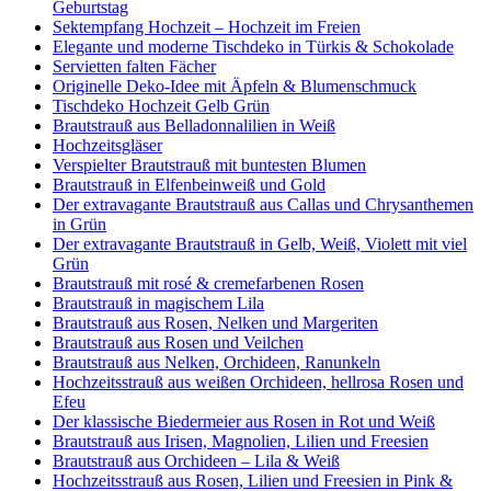
Geburtstag
Sektempfang Hochzeit – Hochzeit im Freien
Elegante und moderne Tischdeko in Türkis & Schokolade
Servietten falten Fächer
Originelle Deko-Idee mit Äpfeln & Blumenschmuck
Tischdeko Hochzeit Gelb Grün
Brautstrauß aus Belladonnalilien in Weiß
Hochzeitsgläser
Verspielter Brautstrauß mit buntesten Blumen
Brautstrauß in Elfenbeinweiß und Gold
Der extravagante Brautstrauß aus Callas und Chrysanthemen
in Grün
Der extravagante Brautstrauß in Gelb, Weiß, Violett mit viel
Grün
Brautstrauß mit rosé & cremefarbenen Rosen
Brautstrauß in magischem Lila
Brautstrauß aus Rosen, Nelken und Margeriten
Brautstrauß aus Rosen und Veilchen
Brautstrauß aus Nelken, Orchideen, Ranunkeln
Hochzeitsstrauß aus weißen Orchideen, hellrosa Rosen und
Efeu
Der klassische Biedermeier aus Rosen in Rot und Weiß
Brautstrauß aus Irisen, Magnolien, Lilien und Freesien
Brautstrauß aus Orchideen – Lila & Weiß
Hochzeitsstrauß aus Rosen, Lilien und Freesien in Pink &