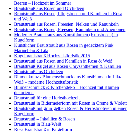
Beeren – Hochzeit im Sommer
Brautstrauß aus Rosen und Orchideen
Brautstrauß aus Rosen, Pfingstrosen und Kamillen in Rosa
und Weiß
Brautstrauß aus Rosen, Freesien, Nelken und Ranunkeln
Brautstrauß aus Rosen, Freesien, Ranunkeln und Anemonen
Moderner Brautstrauß aus Kunstblumen (Kunstrosen) in
Kugelform
Künstlicher Brautstrauß aus Rosen in gedecktem Pink,
Marineblau & Lila
Kugelbrautstrauß Hochzeitsfloristik 2015
Brautstrauß aus Rosen und Kamillen in Rosa & Weiß
Brautstrauß Kugel aus Rosen Chrysanthemen & Kamillen
Brautstrauß aus Orchideen
Blumenkranz / Blumenschmuck aus Kunstblumen in Lila-
Weiß – moderne Hochzeitsfloristik
Blumenschmuck & Kirchendeko – Hochzeit mit Blumen
dekorieren
Brautstrauß für eine Herbsthochzeit
Brautstrauß in Bidermeierform mit Rosen in Creme & Violett
Brautstrauß mit grün-gelben Rosen & Herbstmotiven in einer
Kugelform
Brautstrauß – Inkalilien & Rosen
Brautstrauß in Blau-Weiß
Rosa Brautstrauß in Kugelform