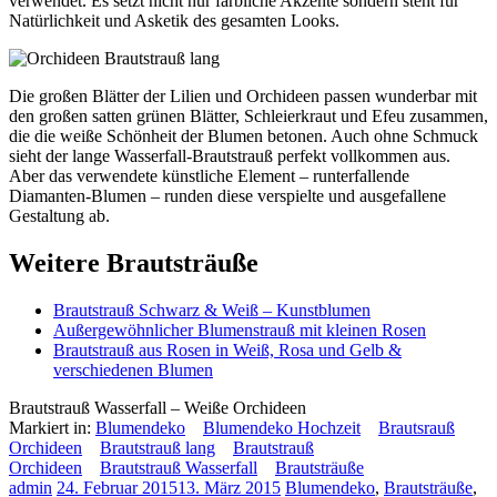
verwendet. Es setzt nicht nur farbliche Akzente sondern steht für
Natürlichkeit und Asketik des gesamten Looks.
Die großen Blätter der Lilien und Orchideen passen wunderbar mit
den großen satten grünen Blätter, Schleierkraut und Efeu zusammen,
die die weiße Schönheit der Blumen betonen. Auch ohne Schmuck
sieht der lange Wasserfall-Brautstrauß perfekt vollkommen aus.
Aber das verwendete künstliche Element – runterfallende
Diamanten-Blumen – runden diese verspielte und ausgefallene
Gestaltung ab.
Weitere Brautsträuße
Brautstrauß Schwarz & Weiß – Kunstblumen
Außergewöhnlicher Blumenstrauß mit kleinen Rosen
Brautstrauß aus Rosen in Weiß, Rosa und Gelb &
verschiedenen Blumen
Brautstrauß Wasserfall – Weiße Orchideen
Markiert in:
Blumendeko
Blumendeko Hochzeit
Brautsrauß
Orchideen
Brautstrauß lang
Brautstrauß
Orchideen
Brautstrauß Wasserfall
Brautsträuße
admin
24. Februar 2015
13. März 2015
Blumendeko
,
Brautsträuße
,