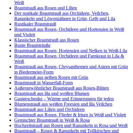
Weiß
Brautstrauß aus Rosen und Lilien
Der rustikale Brautstrauß aus Orchideen, Veilchen,
Ranunkeln und Löwenzähnen in Grün, Gelb und Lila
Rustikaler Brautstrauß
Brautstrauß aus Rosen, Orchideen und Hortensien in Weiß
und Violett
Klassischer Brautstrauß aus Rosen
Bunte Brautsträuße
Brautstrauß aus Rosen, Hortensien und Nelken in Weiß-Lila
Brautstrauß aus Rosen, Orchideen und Farnkraut in Lila &
Weiß
Brautstrauß aus Rosen, Chrysanthemen und Astern mit Grün
in Biedermeier-Form
Brautstrauß aus gelben Rosen mit Grün
Brautstrauß in Wasserfall-Form
Außergewöhnlicher Brautstrauß aus Rosen-Blüten
Brautstrauß aus lila und weißen Blumen
Gastgeschenke – Wärme und Erinnerungen für jeden
Blumenstrauß aus weißen Freesien und lila Veilchen
Brautstrauß aus Lilien und Orchideen
Brautstrauß aus Rosen, Flieder & Irisen in Weiß und Violett
Gemischter Brautstrauß in Weiß & Rosa
Hochzeitstrauß aus Rosen und Ranunkeln in Rosa und Weiß
Brautstrauß – Rosen & Ranunkeln mit Tollkirschen und