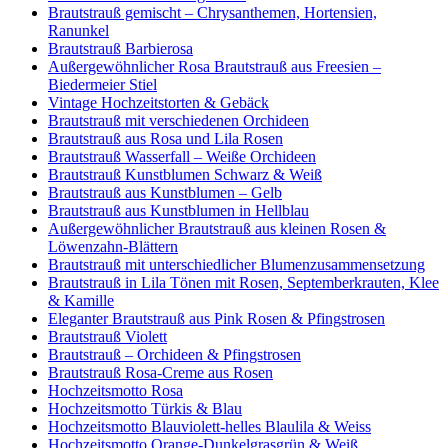
Brautstrauß gemischt – Chrysanthemen, Hortensien,
Ranunkel
Brautstrauß Barbierosa
Außergewöhnlicher Rosa Brautstrauß aus Freesien –
Biedermeier Stiel
Vintage Hochzeitstorten & Gebäck
Brautstrauß mit verschiedenen Orchideen
Brautstrauß aus Rosa und Lila Rosen
Brautstrauß Wasserfall – Weiße Orchideen
Brautstrauß Kunstblumen Schwarz & Weiß
Brautstrauß aus Kunstblumen – Gelb
Brautstrauß aus Kunstblumen in Hellblau
Außergewöhnlicher Brautstrauß aus kleinen Rosen &
Löwenzahn-Blättern
Brautstrauß mit unterschiedlicher Blumenzusammensetzung
Brautstrauß in Lila Tönen mit Rosen, Septemberkrauten, Klee
& Kamille
Eleganter Brautstrauß aus Pink Rosen & Pfingstrosen
Brautstrauß Violett
Brautstrauß – Orchideen & Pfingstrosen
Brautstrauß Rosa-Creme aus Rosen
Hochzeitsmotto Rosa
Hochzeitsmotto Türkis & Blau
Hochzeitsmotto Blauviolett-helles Blaulila & Weiss
Hochzeitsmotto Orange-Dunkelgrasgrün & Weiß