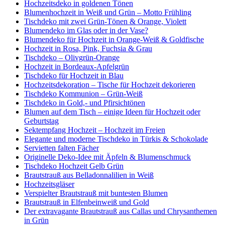
Hochzeitsdeko in goldenen Tönen
Blumenhochzeit in Weiß und Grün – Motto Frühling
Tischdeko mit zwei Grün-Tönen & Orange, Violett
Blumendeko im Glas oder in der Vase?
Blumendeko für Hochzeit in Orange-Weiß & Goldfische
Hochzeit in Rosa, Pink, Fuchsia & Grau
Tischdeko – Olivgrün-Orange
Hochzeit in Bordeaux-Apfelgrün
Tischdeko für Hochzeit in Blau
Hochzeitsdekoration – Tische für Hochzeit dekorieren
Tischdeko Kommunion – Grün-Weiß
Tischdeko in Gold,- und Pfirsichtönen
Blumen auf dem Tisch – einige Ideen für Hochzeit oder
Geburtstag
Sektempfang Hochzeit – Hochzeit im Freien
Elegante und moderne Tischdeko in Türkis & Schokolade
Servietten falten Fächer
Originelle Deko-Idee mit Äpfeln & Blumenschmuck
Tischdeko Hochzeit Gelb Grün
Brautstrauß aus Belladonnalilien in Weiß
Hochzeitsgläser
Verspielter Brautstrauß mit buntesten Blumen
Brautstrauß in Elfenbeinweiß und Gold
Der extravagante Brautstrauß aus Callas und Chrysanthemen
in Grün