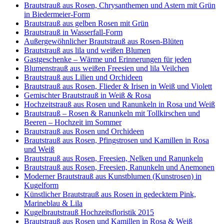
Brautstrauß aus Rosen, Chrysanthemen und Astern mit Grün
in Biedermeier-Form
Brautstrauß aus gelben Rosen mit Grün
Brautstrauß in Wasserfall-Form
Außergewöhnlicher Brautstrauß aus Rosen-Blüten
Brautstrauß aus lila und weißen Blumen
Gastgeschenke – Wärme und Erinnerungen für jeden
Blumenstrauß aus weißen Freesien und lila Veilchen
Brautstrauß aus Lilien und Orchideen
Brautstrauß aus Rosen, Flieder & Irisen in Weiß und Violett
Gemischter Brautstrauß in Weiß & Rosa
Hochzeitstrauß aus Rosen und Ranunkeln in Rosa und Weiß
Brautstrauß – Rosen & Ranunkeln mit Tollkirschen und
Beeren – Hochzeit im Sommer
Brautstrauß aus Rosen und Orchideen
Brautstrauß aus Rosen, Pfingstrosen und Kamillen in Rosa
und Weiß
Brautstrauß aus Rosen, Freesien, Nelken und Ranunkeln
Brautstrauß aus Rosen, Freesien, Ranunkeln und Anemonen
Moderner Brautstrauß aus Kunstblumen (Kunstrosen) in
Kugelform
Künstlicher Brautstrauß aus Rosen in gedecktem Pink,
Marineblau & Lila
Kugelbrautstrauß Hochzeitsfloristik 2015
Brautstrauß aus Rosen und Kamillen in Rosa & Weiß