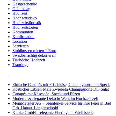
Gastgeschenke
Geburtstag
Hochzeit
Hochzeitsdeko
Hochzeitsfloristik
Hochzeitstorten
Kommunion
Konfirmation
Location
Servietten
Stuhlhussen mieten 1 Euro
Swadba richtig dekorieren
Tischdeko Hochzeit
Trauringe
—–
Einfache Canapés mit Frischkäse, Champignons und Speck
Köstlicher Erbsen-Mais-Zwiebeln-Champignons-Dill-Salat
Canapés mit Käsesoße, Speck und Pilzen
Moderne & elegante Deko in Weiß im Hochzeitszelt
MeinMetzger AG – Spanferkel-Service für Ihre Feier in Bad
Orb, Hanau, Langenselbold
Kunke GmbH – elegante Eheringe in Wiefelstede,