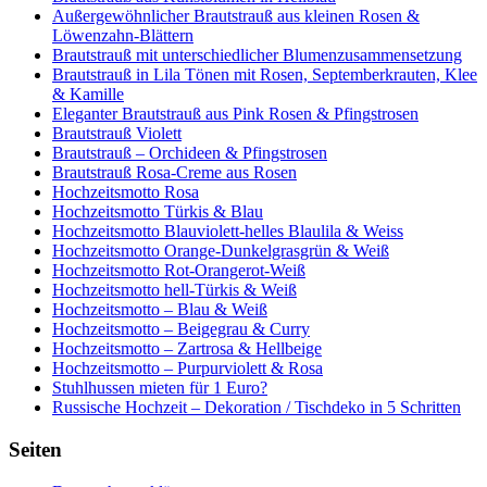
Außergewöhnlicher Brautstrauß aus kleinen Rosen &
Löwenzahn-Blättern
Brautstrauß mit unterschiedlicher Blumenzusammensetzung
Brautstrauß in Lila Tönen mit Rosen, Septemberkrauten, Klee
& Kamille
Eleganter Brautstrauß aus Pink Rosen & Pfingstrosen
Brautstrauß Violett
Brautstrauß – Orchideen & Pfingstrosen
Brautstrauß Rosa-Creme aus Rosen
Hochzeitsmotto Rosa
Hochzeitsmotto Türkis & Blau
Hochzeitsmotto Blauviolett-helles Blaulila & Weiss
Hochzeitsmotto Orange-Dunkelgrasgrün & Weiß
Hochzeitsmotto Rot-Orangerot-Weiß
Hochzeitsmotto hell-Türkis & Weiß
Hochzeitsmotto – Blau & Weiß
Hochzeitsmotto – Beigegrau & Curry
Hochzeitsmotto – Zartrosa & Hellbeige
Hochzeitsmotto – Purpurviolett & Rosa
Stuhlhussen mieten für 1 Euro?
Russische Hochzeit – Dekoration / Tischdeko in 5 Schritten
Seiten