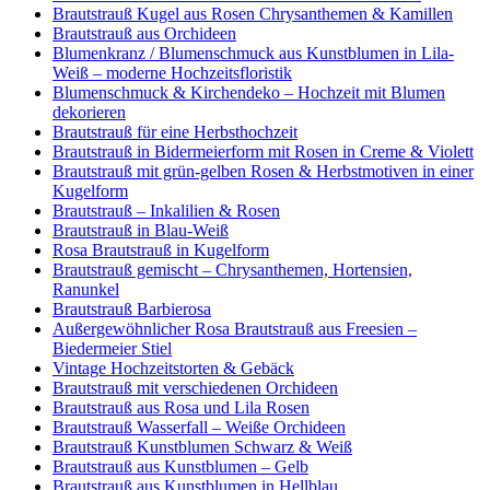
Brautstrauß Kugel aus Rosen Chrysanthemen & Kamillen
Brautstrauß aus Orchideen
Blumenkranz / Blumenschmuck aus Kunstblumen in Lila-
Weiß – moderne Hochzeitsfloristik
Blumenschmuck & Kirchendeko – Hochzeit mit Blumen
dekorieren
Brautstrauß für eine Herbsthochzeit
Brautstrauß in Bidermeierform mit Rosen in Creme & Violett
Brautstrauß mit grün-gelben Rosen & Herbstmotiven in einer
Kugelform
Brautstrauß – Inkalilien & Rosen
Brautstrauß in Blau-Weiß
Rosa Brautstrauß in Kugelform
Brautstrauß gemischt – Chrysanthemen, Hortensien,
Ranunkel
Brautstrauß Barbierosa
Außergewöhnlicher Rosa Brautstrauß aus Freesien –
Biedermeier Stiel
Vintage Hochzeitstorten & Gebäck
Brautstrauß mit verschiedenen Orchideen
Brautstrauß aus Rosa und Lila Rosen
Brautstrauß Wasserfall – Weiße Orchideen
Brautstrauß Kunstblumen Schwarz & Weiß
Brautstrauß aus Kunstblumen – Gelb
Brautstrauß aus Kunstblumen in Hellblau