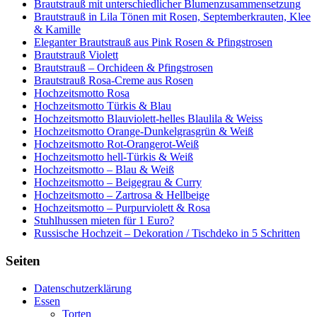
Brautstrauß mit unterschiedlicher Blumenzusammensetzung
Brautstrauß in Lila Tönen mit Rosen, Septemberkrauten, Klee
& Kamille
Eleganter Brautstrauß aus Pink Rosen & Pfingstrosen
Brautstrauß Violett
Brautstrauß – Orchideen & Pfingstrosen
Brautstrauß Rosa-Creme aus Rosen
Hochzeitsmotto Rosa
Hochzeitsmotto Türkis & Blau
Hochzeitsmotto Blauviolett-helles Blaulila & Weiss
Hochzeitsmotto Orange-Dunkelgrasgrün & Weiß
Hochzeitsmotto Rot-Orangerot-Weiß
Hochzeitsmotto hell-Türkis & Weiß
Hochzeitsmotto – Blau & Weiß
Hochzeitsmotto – Beigegrau & Curry
Hochzeitsmotto – Zartrosa & Hellbeige
Hochzeitsmotto – Purpurviolett & Rosa
Stuhlhussen mieten für 1 Euro?
Russische Hochzeit – Dekoration / Tischdeko in 5 Schritten
Seiten
Datenschutzerklärung
Essen
Torten