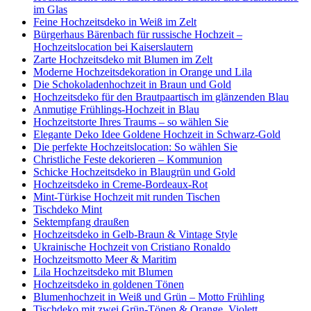
im Glas
Feine Hochzeitsdeko in Weiß im Zelt
Bürgerhaus Bärenbach für russische Hochzeit –
Hochzeitslocation bei Kaiserslautern
Zarte Hochzeitsdeko mit Blumen im Zelt
Moderne Hochzeitsdekoration in Orange und Lila
Die Schokoladenhochzeit in Braun und Gold
Hochzeitsdeko für den Brautpaartisch im glänzenden Blau
Anmutige Frühlings-Hochzeit in Blau
Hochzeitstorte Ihres Traums – so wählen Sie
Elegante Deko Idee Goldene Hochzeit in Schwarz-Gold
Die perfekte Hochzeitslocation: So wählen Sie
Christliche Feste dekorieren – Kommunion
Schicke Hochzeitsdeko in Blaugrün und Gold
Hochzeitsdeko in Creme-Bordeaux-Rot
Mint-Türkise Hochzeit mit runden Tischen
Tischdeko Mint
Sektempfang draußen
Hochzeitsdeko in Gelb-Braun & Vintage Style
Ukrainische Hochzeit von Cristiano Ronaldo
Hochzeitsmotto Meer & Maritim
Lila Hochzeitsdeko mit Blumen
Hochzeitsdeko in goldenen Tönen
Blumenhochzeit in Weiß und Grün – Motto Frühling
Tischdeko mit zwei Grün-Tönen & Orange, Violett