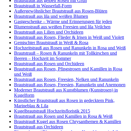
Brautstrauß aus gelben Rosen mit Grün
Brautstrauß in Wasserfall-Form
Außergewöhnlicher Brautstrauß aus Rosen-Blüten
Brautstrauß aus lila und weißen Blumen
Gastgeschenke – Wärme und Erinnerungen für jeden
Blumenstrauß aus weißen Freesien und lila Veilchen
Brautstrauß aus Lilien und Orchideen
Brautstrauß aus Rosen, Flieder & Irisen in Weiß und Violett
Gemischter Brautstrauß in Weiß & Rosa
Hochzeitstrauß aus Rosen und Ranunkeln in Rosa und Weiß
Brautstrauß – Rosen & Ranunkeln mit Tollkirschen und
Beeren – Hochzeit im Sommer
Brautstrauß aus Rosen und Orchideen
Brautstrauß aus Rosen, Pfingstrosen und Kamillen in Rosa
und Weiß
Brautstrauß aus Rosen, Freesien, Nelken und Ranunkeln
Brautstrauß aus Rosen, Freesien, Ranunkeln und Anemonen
Moderner Brautstrauß aus Kunstblumen (Kunstrosen) in
Kugelform
Künstlicher Brautstrauß aus Rosen in gedecktem Pink,
Marineblau & Lila
Kugelbrautstrauß Hochzeitsfloristik 2015
Brautstrauß aus Rosen und Kamillen in Rosa & Weiß
Brautstrauß Kugel aus Rosen Chrysanthemen & Kamillen
Brautstrauß aus Orchideen