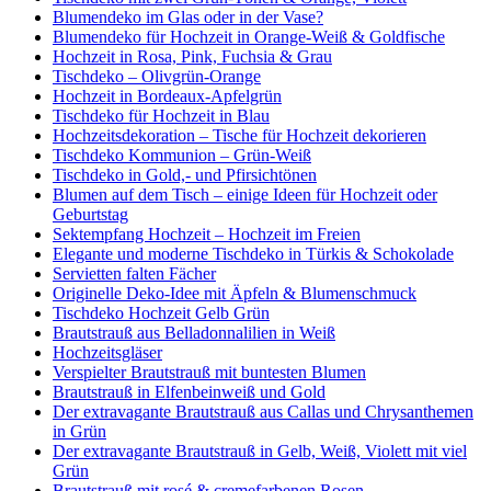
Blumendeko im Glas oder in der Vase?
Blumendeko für Hochzeit in Orange-Weiß & Goldfische
Hochzeit in Rosa, Pink, Fuchsia & Grau
Tischdeko – Olivgrün-Orange
Hochzeit in Bordeaux-Apfelgrün
Tischdeko für Hochzeit in Blau
Hochzeitsdekoration – Tische für Hochzeit dekorieren
Tischdeko Kommunion – Grün-Weiß
Tischdeko in Gold,- und Pfirsichtönen
Blumen auf dem Tisch – einige Ideen für Hochzeit oder
Geburtstag
Sektempfang Hochzeit – Hochzeit im Freien
Elegante und moderne Tischdeko in Türkis & Schokolade
Servietten falten Fächer
Originelle Deko-Idee mit Äpfeln & Blumenschmuck
Tischdeko Hochzeit Gelb Grün
Brautstrauß aus Belladonnalilien in Weiß
Hochzeitsgläser
Verspielter Brautstrauß mit buntesten Blumen
Brautstrauß in Elfenbeinweiß und Gold
Der extravagante Brautstrauß aus Callas und Chrysanthemen
in Grün
Der extravagante Brautstrauß in Gelb, Weiß, Violett mit viel
Grün
Brautstrauß mit rosé & cremefarbenen Rosen