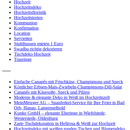
Hochzeit
Hochzeitsdeko
Hochzeitsfloristik
Hochzeitstorten
Kommunion
Konfirmation
Location
Servietten
Stuhlhussen mieten 1 Euro
Swadba richtig dekorieren
Tischdeko Hochzeit
Trauringe
—–
Einfache Canapés mit Frischkäse, Champignons und Speck
Köstlicher Erbsen-Mais-Zwiebeln-Champignons-Dill-Salat
Canapés mit Käsesoße, Speck und Pilzen
Moderne & elegante Deko in Weiß im Hochzeitszelt
MeinMetzger AG – Spanferkel-Service für Ihre Feier in Bad
Orb, Hanau, Langenselbold
Kunke GmbH – elegante Eheringe in Wiefelstede,
Westerstede, Oldenburg
Zarte Tischdekoration in Hellrosa & Weiß zur Hochzeit
Hochzeitsdeko mit weißen runden Tischen und Blumendeko