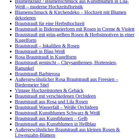
Blumenkranz / Blumenschmuck aus Kunstblumen in Lila-
Weiß – moderne Hochzeitsfloristik
Blumenschmuck & Kirchendeko – Hochzeit mit Blumen
dekorieren
Brautstrauß für eine Herbsthochzeit
Brautstrauß in Bidermeierform mit Rosen in Creme & Violett
Brautstrauß mit grün-gelben Rosen & Herbstmotiven in einer
Kugelform
Brautstrauß – Inkalilien & Rosen
Brautstrauß in Blau-Weiß
Rosa Brautstrauß in Kugelform
Brautstrauß gemischt – Chrysanthemen, Hortensien,
Ranunkel
Brautstrauß Barbierosa
Außergewöhnlicher Rosa Brautstrauß aus Freesien –
Biedermeier Stiel
Vintage Hochzeitstorten & Gebäck
Brautstrauß mit verschiedenen Orchideen
Brautstrauß aus Rosa und Lila Rosen
Brautstrauß Wasserfall – Weiße Orchideen
Brautstrauß Kunstblumen Schwarz & Weiß
Brautstrauß aus Kunstblumen – Gelb
Brautstrauß aus Kunstblumen in Hellblau
Außergewöhnlicher Brautstrauß aus kleinen Rosen &
Löwenzahn-Blättern