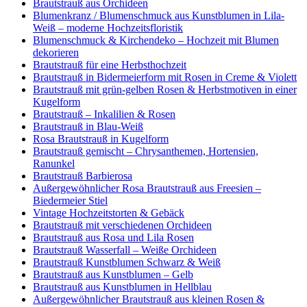
Brautstrauß aus Orchideen
Blumenkranz / Blumenschmuck aus Kunstblumen in Lila-
Weiß – moderne Hochzeitsfloristik
Blumenschmuck & Kirchendeko – Hochzeit mit Blumen
dekorieren
Brautstrauß für eine Herbsthochzeit
Brautstrauß in Bidermeierform mit Rosen in Creme & Violett
Brautstrauß mit grün-gelben Rosen & Herbstmotiven in einer
Kugelform
Brautstrauß – Inkalilien & Rosen
Brautstrauß in Blau-Weiß
Rosa Brautstrauß in Kugelform
Brautstrauß gemischt – Chrysanthemen, Hortensien,
Ranunkel
Brautstrauß Barbierosa
Außergewöhnlicher Rosa Brautstrauß aus Freesien –
Biedermeier Stiel
Vintage Hochzeitstorten & Gebäck
Brautstrauß mit verschiedenen Orchideen
Brautstrauß aus Rosa und Lila Rosen
Brautstrauß Wasserfall – Weiße Orchideen
Brautstrauß Kunstblumen Schwarz & Weiß
Brautstrauß aus Kunstblumen – Gelb
Brautstrauß aus Kunstblumen in Hellblau
Außergewöhnlicher Brautstrauß aus kleinen Rosen &