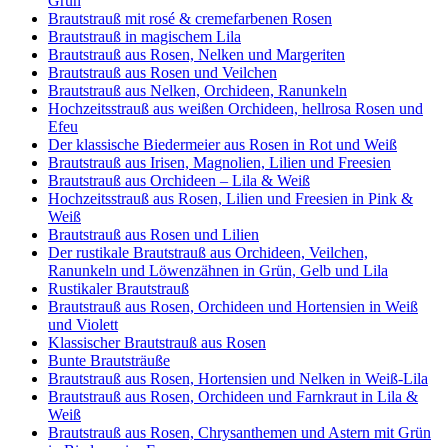
Grün
Brautstrauß mit rosé & cremefarbenen Rosen
Brautstrauß in magischem Lila
Brautstrauß aus Rosen, Nelken und Margeriten
Brautstrauß aus Rosen und Veilchen
Brautstrauß aus Nelken, Orchideen, Ranunkeln
Hochzeitsstrauß aus weißen Orchideen, hellrosa Rosen und
Efeu
Der klassische Biedermeier aus Rosen in Rot und Weiß
Brautstrauß aus Irisen, Magnolien, Lilien und Freesien
Brautstrauß aus Orchideen – Lila & Weiß
Hochzeitsstrauß aus Rosen, Lilien und Freesien in Pink &
Weiß
Brautstrauß aus Rosen und Lilien
Der rustikale Brautstrauß aus Orchideen, Veilchen,
Ranunkeln und Löwenzähnen in Grün, Gelb und Lila
Rustikaler Brautstrauß
Brautstrauß aus Rosen, Orchideen und Hortensien in Weiß
und Violett
Klassischer Brautstrauß aus Rosen
Bunte Brautsträuße
Brautstrauß aus Rosen, Hortensien und Nelken in Weiß-Lila
Brautstrauß aus Rosen, Orchideen und Farnkraut in Lila &
Weiß
Brautstrauß aus Rosen, Chrysanthemen und Astern mit Grün