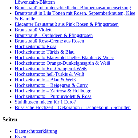
Löwenzahn-Blättern
Brautstrauß mit unterschiedlicher Blumenzusammensetzung
Brautstrauß in Lila Tönen mit Rosen, Septemberkrauten, Klee
& Kamille
Eleganter Brautstrauß aus Pink Rosen & Pfingstrosen
Brautstrauß Violett
Brautstrauß – Orchideen & Pfingstrosen
Brautstrauß Rosa-Creme aus Rosen
Hochzeitsmotto Rosa
Hochzeitsmotto Türkis & Blau
Hochzeitsmotto Blauviolett-helles Blaulila & Weiss
Hochzeitsmotto Orange-Dunkelgrasgrün & Weiß
Hochzeitsmotto Rot-Orangerot-Weiß
Hochzeitsmotto hell-Türkis & Weiß
Hochzeitsmotto – Blau & Weiß
Hochzeitsmotto – Beigegrau & Curry
Hochzeitsmotto – Zartrosa & Hellbeige
Hochzeitsmotto – Purpurviolett & Rosa
Stuhlhussen mieten für 1 Euro?
Russische Hochzeit – Dekoration / Tischdeko in 5 Schritten
Seiten
Datenschutzerklärung
Essen