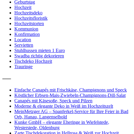
Geburtstag
Hochzeit
Hochzeitsdeko
Hochzeitsfloristik
Hochzeitstorten
Kommunion
Konfirmation
Location
Servietten
Stuhlhussen mieten 1 Euro
Swadba richtig dekorieren
Tischdeko Hochzeit
Trauringe
—–
Einfache Canapés mit Frischkäse, Champignons und Speck
Köstlicher Erbsen-Mais-Zwiebeln-Champignons-Dill-Salat
Canapés mit Käsesoße, Speck und Pilzen
Moderne & elegante Deko in Weiß im Hochzeitszelt
MeinMetzger AG – Spanferkel-Service für Ihre Feier in Bad
Orb, Hanau, Langenselbold
Kunke GmbH – elegante Eheringe in Wiefelstede,
Westerstede, Oldenburg
Zarte Tischdekoration in Hellrosa & Weiß zur Hochzeit