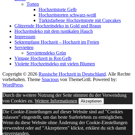
Torten
Hochzeitstorte Gelb
Hochzeitstorten schwarz-weiß
Türkisfarbene Hochzeitstorte mit Cupcakes
Glitzernde Hochzeitsdeko in Gold und Braun
Hochzeitsdeko mit dem rustikalen Hauch
Impressum
Sektempfang Hochzeit – Hochzeit im Freien
Servietten
Serviettendeko Grün
Vintage Hochzeit in Rot-Gelb
Violette Hochzeitsdeko mit vielen Blumen
Copyright © 2026
Russische Hochzeit in Deutschland
. Alle Rechte
vorbehalten. Theme
Spacious
von ThemeGrill. Powered by:
WordPress
.
Durch die weitere Nutzung der Seite stimmst du der Verwendung
von Cookies zu.
Weitere Informationen
Akzeptieren
Die Cookie-Einstellungen auf dieser Website sind auf "Cookies
zulassen" eingestellt, um das beste Surferlebnis zu ermöglichen.
Wenn du diese Website ohne Änderung der Cookie-Einstellungen
verwendest oder auf "Akzeptieren" klickst, erklärst du sich damit
einverstanden.