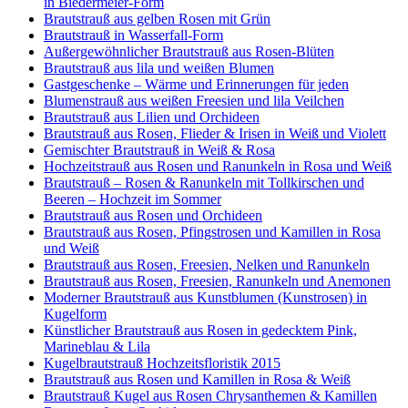
in Biedermeier-Form
Brautstrauß aus gelben Rosen mit Grün
Brautstrauß in Wasserfall-Form
Außergewöhnlicher Brautstrauß aus Rosen-Blüten
Brautstrauß aus lila und weißen Blumen
Gastgeschenke – Wärme und Erinnerungen für jeden
Blumenstrauß aus weißen Freesien und lila Veilchen
Brautstrauß aus Lilien und Orchideen
Brautstrauß aus Rosen, Flieder & Irisen in Weiß und Violett
Gemischter Brautstrauß in Weiß & Rosa
Hochzeitstrauß aus Rosen und Ranunkeln in Rosa und Weiß
Brautstrauß – Rosen & Ranunkeln mit Tollkirschen und
Beeren – Hochzeit im Sommer
Brautstrauß aus Rosen und Orchideen
Brautstrauß aus Rosen, Pfingstrosen und Kamillen in Rosa
und Weiß
Brautstrauß aus Rosen, Freesien, Nelken und Ranunkeln
Brautstrauß aus Rosen, Freesien, Ranunkeln und Anemonen
Moderner Brautstrauß aus Kunstblumen (Kunstrosen) in
Kugelform
Künstlicher Brautstrauß aus Rosen in gedecktem Pink,
Marineblau & Lila
Kugelbrautstrauß Hochzeitsfloristik 2015
Brautstrauß aus Rosen und Kamillen in Rosa & Weiß
Brautstrauß Kugel aus Rosen Chrysanthemen & Kamillen